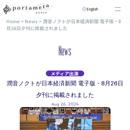
Select Language
English
Home > News > 潤音ノクトが日本経済新聞 電子版・8
About
月26日夕刊に掲載されました
News
Virtual Artist
Event
News
Technology
Video
Select Language
English
メディア出演
潤音ノクトが日本経済新聞 電子版・8月26日
夕刊に掲載されました
Aug 26, 2024