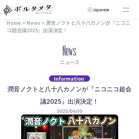
Select Language
Japanese
Home > News > 潤音ノクトと八十八カノンが『ニコニ
About
コ超会議2025』出演決定！
News
Virtual Artist
News
Event
Technology
Video
ニュース
Select Language
Japanese
Information
潤音ノクトと八十八カノンが『ニコニコ超会
議2025』出演決定！
2025/04/10