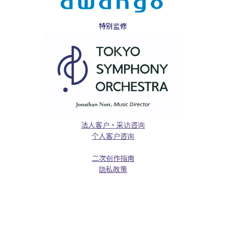
特别监修
法人客户・采访咨询
个人客户咨询
二次创作指南
隐私政策