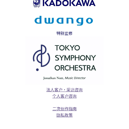
特别监修
法人客户・采访咨询
个人客户咨询
二次创作指南
隐私政策