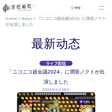
Select Language
中文
Home > News > 「ニコニコ超会議2024」に潤音ノクト
关于
が出演しました
最新动态
虚拟艺术家
活动
最新动态
创新技术
视频列表
Select Language
中文
ライブ配信
「ニコニコ超会議2024」に潤音ノクトが出
演しました
2024年4月28日