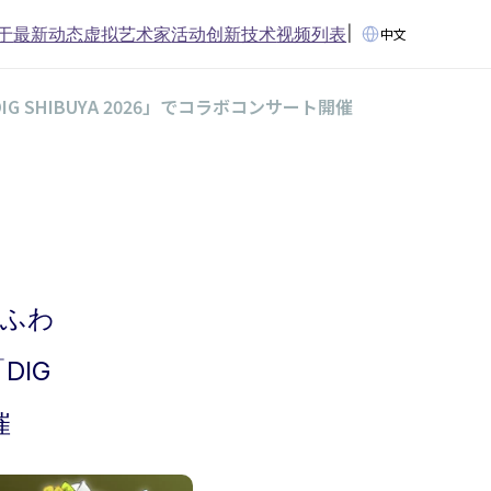
Select Language
于
最新动态
虚拟艺术家
活动
创新技术
视频列表
|
中文
G SHIBUYA 2026」でコラボコンサート開催
響ふわ
IG 
催