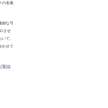
クの名曲
微細な弓
ロさせ
おいて、
合わせて
イブ配信