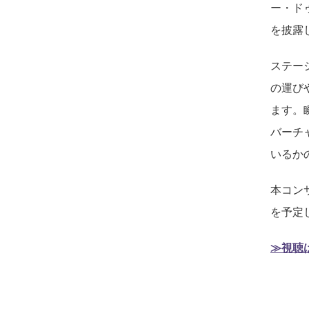
ー・ド
を披露
ステー
の運び
ます。
バーチ
いるか
本コン
を予定
≫視聴