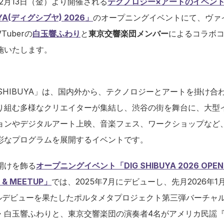
年2月13日（金）より開催される
テクノロジー×アートのイベント「
UYA(ディグシブヤ) 2026」
のオープニングイベントにて、ヴァ
Tuberの
白玉響ふわり
と
東京交響楽団メンバー
によるコラボ
施いたします。
G SHIBUYA」は、国内外から、テクノロジーとアートを掛け合
り組む多様なクリエイターが集結し、渋谷の街を舞台に、大型
ョンやデジタルアート上映、音楽フェス、ワークショップなど、
彩なプログラムを展開するイベントです。
開けを飾る
オープニングイベント「DIG SHIBUYA 2026 OPENI
 & MEETUP」
では、2025年7月にデビューし、先月2026年1
ルデビューを果たしたポルタメタプロジェクト第三弾バーチャ
・白玉響ふわりと、東京交響楽団の演奏者4名がアメリカ民謡