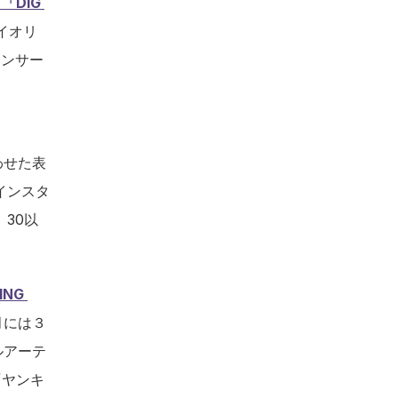
DIG 
イオリ
コンサー
わせた表
インスタ
30以
NG 
月には３
ルアーテ
『ヤンキ