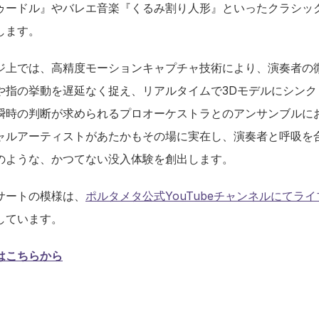
ゥードル』やバレエ音楽『くるみ割り人形』といったクラシッ
します。
ジ上では、高精度モーションキャプチャ技術により、演奏者の
や指の挙動を遅延なく捉え、リアルタイムで3Dモデルにシンク
瞬時の判断が求められるプロオーケストラとのアンサンブルに
ャルアーティストがあたかもその場に実在し、演奏者と呼吸を
のような、かつてない没入体験を創出します。
サートの模様は、
ポルタメタ公式YouTubeチャンネルにてラ
しています。
はこちらから