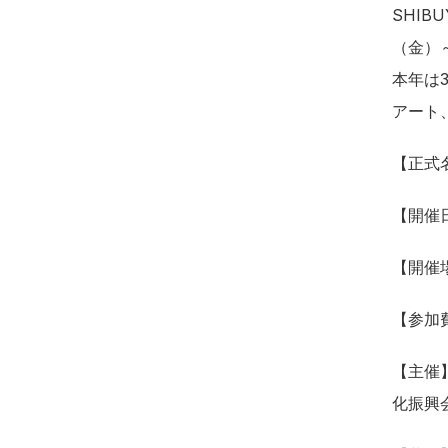
SHIB
（金）
本年は
アート
【正式名
【開催日
【開催
【参加
【主催】
化振興