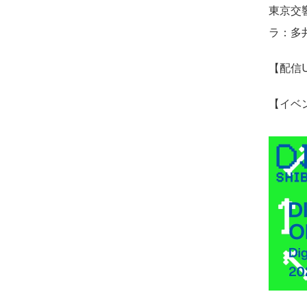
東京交
ラ：多
【配信
【イベ