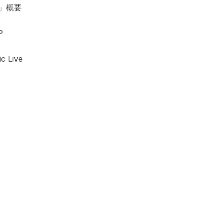
rt」概要
P 
ive 