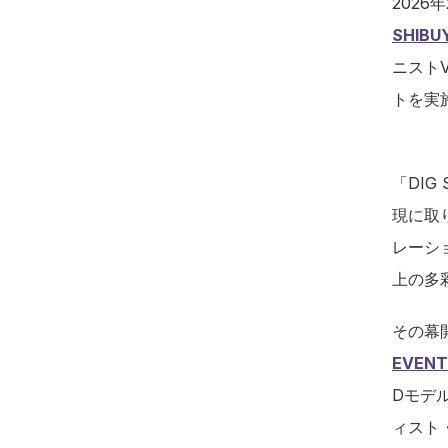
2026
SHIB
ニストV
トを実
「DI
現に取
レーシ
上の多
その幕
EVENT
Dモデ
ィスト