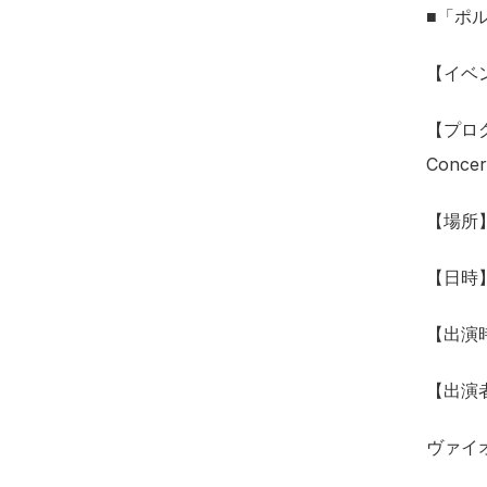
■「ポルタ
【イベント
【プログ
Concer
【場所
【日時】
【出演時
【出演
ヴァイ