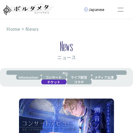
Select Language
Japanese
About
Home > News
News
Virtual Artist
News
Event
Technology
Video
ニュース
Select Language
Japanese
ALL
Information
コンサート
ライブ配信
メディア出演
チケット
コラボ